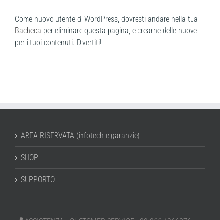
Come nuovo utente di WordPress, dovresti andare nella tua
Bacheca
per eliminare questa pagina, e crearne delle nuove
per i tuoi contenuti. Divertiti!
AREA RISERVATA (infotech e garanzie)
SHOP
SUPPORTO