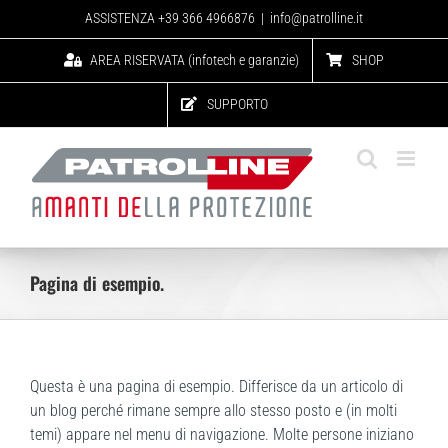
Skip
ASSISTENZA +39 366 4966876
|
info@patrolline.it
to
content
AREA RISERVATA (infotech e garanzie)
SHOP
SUPPORTO
Pagina di esempio.
Questa è una pagina di esempio. Differisce da un articolo di
un blog perché rimane sempre allo stesso posto e (in molti
temi) appare nel menu di navigazione. Molte persone iniziano