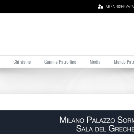
AREA RISERVATA (
Chi siamo
Gamma Patrolline
Media
Mondo Patr