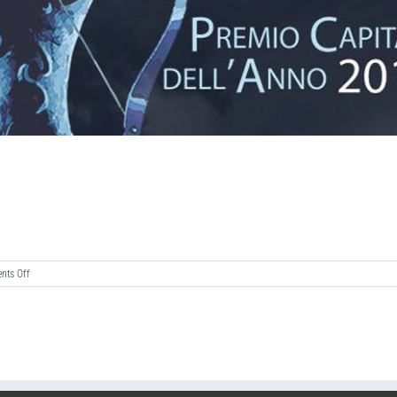
on
ts Off
PREMIO
CAPITANI
2016