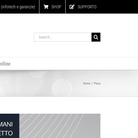
infotech e garanzie)
SHOP
SUPPORTO
Search
for:
olline
Home
Press